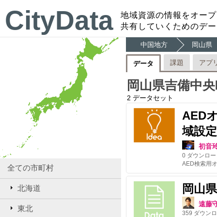
CityData
地域資源の情報をオープ
共有していくためのデー
中国地方
岡山県
課題
アプ
データ
岡山県吉備中央
2
データセット
AED
域設定
初音
0
ダウンロー
全ての市町村
岡山
北海道
遠藤
東北
359
ダウンロ