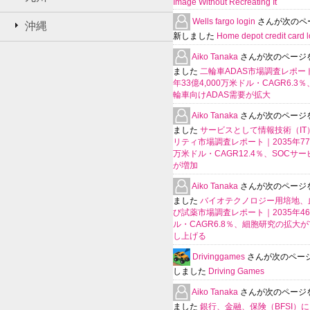
Image Without Recreating It
Wells fargo login
さんが次のペ
沖縄
新しました
Home depot credit card l
Aiko Tanaka
さんが次のページ
ました
二輪車ADAS市場調査レポート
年33億4,000万米ドル・CAGR6.3
輪車向けADAS需要が拡大
Aiko Tanaka
さんが次のページ
ました
サービスとして情報技術（IT
リティ市場調査レポート｜2035年770
万米ドル・CAGR12.4％、SOCサ
が増加
Aiko Tanaka
さんが次のページ
ました
バイオテクノロジー用培地、
び試薬市場調査レポート｜2035年4
ル・CAGR6.8％、細胞研究の拡大
し上げる
Drivinggames
さんが次のペー
しました
Driving Games
Aiko Tanaka
さんが次のページ
ました
銀行、金融、保険（BFSI）