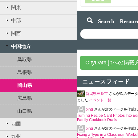
関東
Search Resourc
中部
関西
中国地方
鳥取県
CityData.jpへの掲
島根県
ニュースフィード
岡山県
新潟県三条市
さんが次のデー
広島県
ました
イベント一覧
bing
さんが次のページを作成
山口県
Turning Recipe Card Photos Into Edi
Family Cookbook Drafts
四国
bing
さんが次のページを作成
Fixing a Typo in a Classroom Works
九州