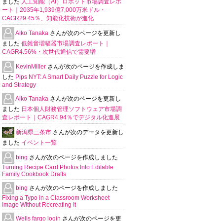
ました
人工知能（AI）ロボット市場調査レポ
ート｜2035年1,939億7,000万米ドル・
CAGR29.45％、知能化技術が進化
Aiko Tanaka
さんが次のページを更新し
ました
低雑音増幅器市場調査レポート｜
CAGR4.56%・次世代通信で需要増
KevinMiller
さんが次のページを作成しま
した
Pips NYT: A Smart Daily Puzzle for Logic
and Strategy
Aiko Tanaka
さんが次のページを更新し
ました
日本個人財務管理ソフトウェア市場調
査レポート｜CAGR4.94％でデジタル化進展
新潟県三条市
さんが次のデータを更新し
ました
イベント一覧
bing
さんが次のページを作成しました
Turning Recipe Card Photos Into Editable
Family Cookbook Drafts
bing
さんが次のページを作成しました
Fixing a Typo in a Classroom Worksheet
Image Without Recreating It
Wells fargo login
さんが次のページを更