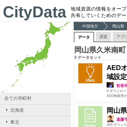
CityData
地域資源の情報をオープ
共有していくためのデー
中国地方
岡山県
課題
アプ
データ
岡山県久米南町
3
データセット
AED
域設定
初音
0
ダウンロー
全ての市町村
岡山
北海道
遠藤
東北
360
ダウンロ