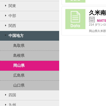
関東
久米
中部
MATS
214
ダウンロ
関西
中国地方
鳥取県
島根県
岡山県
広島県
山口県
四国
九州