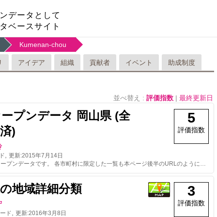
ンデータとして
タベースサイト
Kumenan-chou
リ
アイデア
組織
貢献者
イベント
助成制度
並べ替え :
評価指数
|
最終更新日
オープンデータ 岡山県 (全
5
済)
評価指数
玲
,
ド
更新:
2015年7月14日
AED検索用オープンデータです。 各市町村に限定した一覧も本ページ後半のURLのように指定すれば取得可能です。
県の地域詳細分類
3
評価指数
守
,
ード
更新:
2016年3月8日