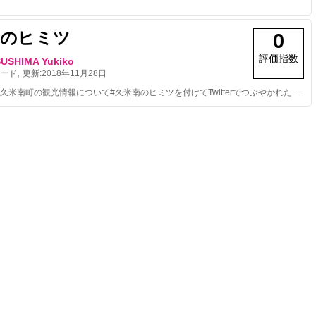
南のヒミツ
0
評価指数
USHIMA Yukiko
,
ード
更新:
2018年11月28日
岡山県久米郡久米南町の観光情報について#久米南のヒミツを付けてTwitterでつぶやかれた情報です。