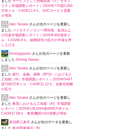
ました
サービスとして情報技術（IT）セキュ
リティ市場調査レポート｜2035年770億2,000
万米ドル・CAGR12.4％、SOCサービス需要
が増加
Aiko Tanaka
さんが次のページを更新し
ました
バイオテクノロジー用培地、血清およ
び試薬市場調査レポート｜2035年460億米ド
ル・CAGR6.8％、細胞研究の拡大が市場を押
し上げる
Drivinggames
さんが次のページを更新
しました
Driving Games
Aiko Tanaka
さんが次のページを更新し
ました
銀行、金融、保険（BFSI）における人
工知能（AI）市場調査レポート｜2035年5487
億7000万米ドル・CAGR31.22％、自動化戦略
が拡大
Aiko Tanaka
さんが次のページを更新し
ました
教育における人工知能（AI）市場調査
レポート｜2035年1兆1694億4000万米ドル・
CAGR37.68％、教育機関のDX需要が増加
新潟県三条市
さんが次のデータを更新し
ました
観光関連施設一覧