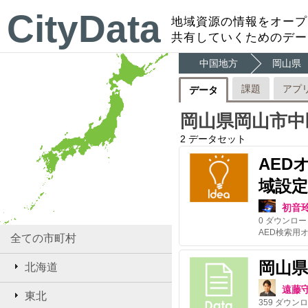
CityData
地域資源の情報をオープ
共有していくためのデー
中国地方
岡山県
課題
アプ
データ
岡山県岡山市中
2
データセット
AED
域設定
初音
0
ダウンロー
全ての市町村
岡山
北海道
遠藤
東北
359
ダウンロ