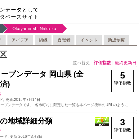
ンデータとして
タベースサイト
Okayama-shi Naka-ku
リ
アイデア
組織
貢献者
イベント
助成制度
区
並べ替え :
評価指数
|
最終更新日
オープンデータ 岡山県 (全
5
済)
評価指数
玲
,
ド
更新:
2015年7月14日
AED検索用オープンデータです。 各市町村に限定した一覧も本ページ後半のURLのように指定すれば取得可能です。
県の地域詳細分類
3
評価指数
守
,
ード
更新:
2016年3月8日