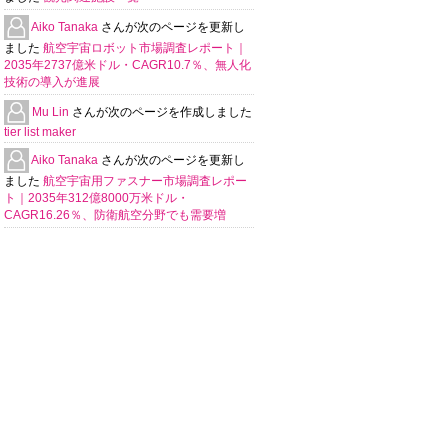
Aiko Tanaka
さんが次のページを更新し
ました
航空宇宙ロボット市場調査レポート｜
2035年2737億米ドル・CAGR10.7％、無人化
技術の導入が進展
Mu Lin
さんが次のページを作成しました
tier list maker
Aiko Tanaka
さんが次のページを更新し
ました
航空宇宙用ファスナー市場調査レポー
ト｜2035年312億8000万米ドル・
CAGR16.26％、防衛航空分野でも需要増