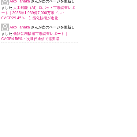
Aiko Tanaka
さんが次のページを更新し
ました
人工知能（AI）ロボット市場調査レポ
ート｜2035年1,939億7,000万米ドル・
CAGR29.45％、知能化技術が進化
Aiko Tanaka
さんが次のページを更新し
ました
低雑音増幅器市場調査レポート｜
CAGR4.56%・次世代通信で需要増