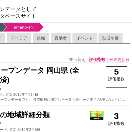
ンデータとして
タベースサイト
Tamano-shi
リ
アイデア
組織
貢献者
イベント
助成制度
並べ替え :
評価指数
|
最終更新日
オープンデータ 岡山県 (全
5
済)
評価指数
玲
,
ド
更新:
2015年7月14日
AED検索用オープンデータです。 各市町村に限定した一覧も本ページ後半のURLのように指定すれば取得可能です。
県の地域詳細分類
3
評価指数
守
,
ード
更新:
2016年3月8日