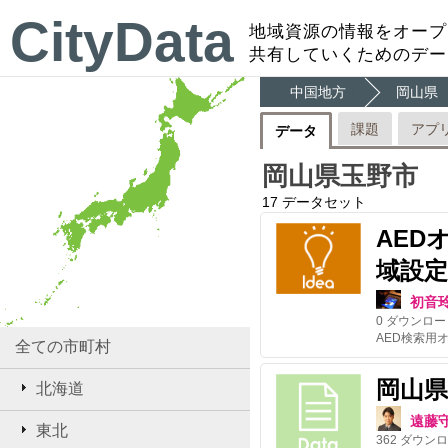
CityData
地域資源の情報をオープ
共有していくためのデー
中国地方
岡山県
課題
アプ
データ
岡山県玉野市
17
データセット
AED
域設定
初音
0
ダウンロー
全ての市町村
岡山
北海道
遠藤
東北
362
ダウンロ