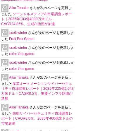
Aiko Tanaka
さんが次のページを更新し
ました
ソーシャルメディアAI市場調査レポー
ト｜2035年103億4000万米ドル・
CAGR24.85%、生成AI活用が加速
scott winter
さんが次のページを更新しま
した
Fruit Box Game
scott winter
さんが次のページを更新しま
した
color tiles game
scott winter
さんが次のページを作成しま
した
color tiles game
Aiko Tanaka
さんが次のページを更新し
ました
産業オートメーションサイバーセキュ
リティ市場調査レポート｜2035年225億2,043
万米ドル・CAGR8.5％、重要インフラ防御が
進展
Aiko Tanaka
さんが次のページを更新し
ました
防衛サイバーセキュリティ市場調査レ
ポート｜CAGR8.0％、2035年460億米ドルの
市場展望