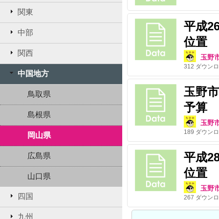
関東
平成2
中部
位置
関西
玉野
312
ダウンロ
中国地方
玉野市
鳥取県
予算
島根県
玉野
189
ダウンロ
岡山県
平成2
広島県
位置
山口県
玉野
四国
267
ダウンロ
九州