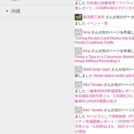
ました
日本個人財務管理ソフトウェ
査レポート｜CAGR4.94％でデジタ
沖縄
新潟県三条市
さんが次のデー
ました
イベント一覧
bing
さんが次のページを作成
Turning Recipe Card Photos Into Edi
Family Cookbook Drafts
bing
さんが次のページを作成
Fixing a Typo in a Classroom Works
Image Without Recreating It
Wells fargo login
さんが次のペ
新しました
Home depot credit card l
Aiko Tanaka
さんが次のページ
ました
二輪車ADAS市場調査レポート
年33億4,000万米ドル・CAGR6.3
輪車向けADAS需要が拡大
Aiko Tanaka
さんが次のページ
ました
サービスとして情報技術（IT
リティ市場調査レポート｜2035年770
万米ドル・CAGR12.4％、SOCサ
が増加