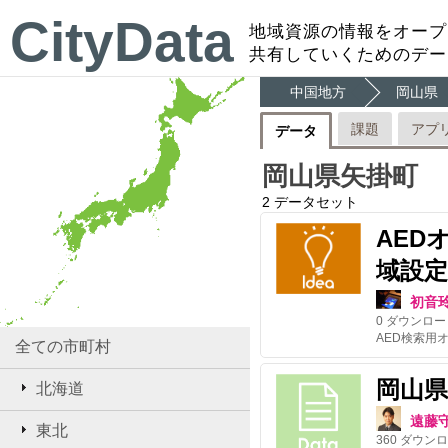
CityData
地域資源の情報をオープ
共有していくためのデー
中国地方
岡山県
課題
アプ
データ
岡山県矢掛町
2
データセット
AED
域設定
初音
0
ダウンロー
全ての市町村
岡山
北海道
遠藤
東北
360
ダウンロ