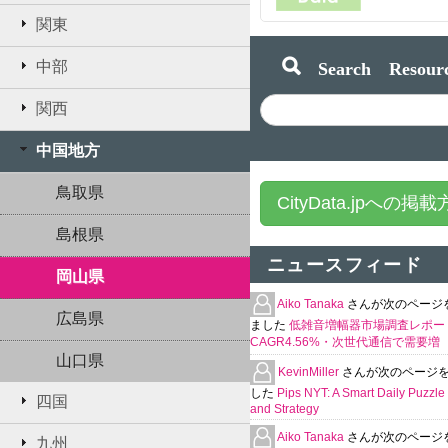
関東
Search Resourc
中部
関西
中国地方
鳥取県
CityData.jpへの掲
島根県
ニュースフィード
岡山県
Aiko Tanaka
さんが次のページ
広島県
ました
低雑音増幅器市場調査レポー
CAGR4.56%・次世代通信で需要増
山口県
KevinMiller
さんが次のページ
した
Pips NYT: A Smart Daily Puzzle 
四国
and Strategy
Aiko Tanaka
さんが次のページ
九州