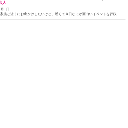
和人
3月1日
たまの休日、家族と近くにお出かけしたいけど、近くで今日なにか面白いイベントを行政がやっていないかな？と、インターネットで探してみても、見つからないことはないですか？ 行政のイベントはインターネット検索ではうまく探せませんよね。 そこで、本サービスでは、自治体広報紙/誌のオープンデータを利用して、行政イベント日付、時間、内容、場所などのデータを項目別に整理・2次加工し、行政イベント情報のオープンデータとして再公開します。そして、行政イベント情報を地図化して、たまの休日、家族とお出かけしたいお父さんに、近くで今日、面白そうな行政イベントがないかどうかが、ひと目でわかる地図サービスを提供します。