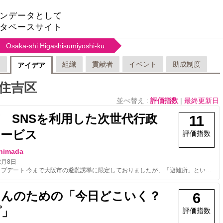
ンデータとして
タベースサイト
Osaka-shi Higashisumiyoshi-ku
リ
組織
貢献者
イベント
助成制度
アイデア
住吉区
並べ替え :
評価指数
|
最終更新日
 SNSを利用した次世代行政
11
サービス
評価指数
Shimada
2月8日
※2月8日アップデート 今まで大阪市の避難誘導に限定しておりましたが、「避難所」というキーワードで日本全国どこにいても現在地から最寄りの避難所の案内が可能となりました。 【応募者属性】 社会人 【応募者名】 LifeLineプロジェクトチーム 嶋田敬一郎、佐藤雅史、矢作裕一、金城陽平、中嶋文彦 大阪市役所 中道忠和 【エントリー作品】 LINE上で@dlk5754zをフォロー 【エントリー作品の権利指定】 作品に使用したLINEは、LINE株式会社に帰属するものとし、その利用はLINE利用規約に則るものとします。 【利用しているオープンデータ】 全国避難所データベース 大阪市役所のホームページの掲載された情報（ごみ、市民税、救急病院、消防防災、地下鉄・市バス、上水道、下水道、高齢者支援、降雨情報、妊娠及び出産、子育て、入園及び入学、成人、就職及び退職、結婚及び離婚、引越、お別れ、届出、証明書） 【利用しているパートナーリソース】 株式会社ゼンリンデータコム http://www.zenrin-datacom.net/business/lifeline/index.html 【エントリー作品の詳細説明】 説明詳細： 今までは、地域のごみ収集情報、避難所情報など、必要な行政情報を探し出すことが大変でした。 また、これまでのPCとブラウザを前提とした情報発信のみでは十分ではなく、今後、スマートフォンの普及に対応していくことが一層求められます。 これらを解決するために、SNSを利用した行政情報自動案内サービスの仕組みを作りました。 例えば、メッセージアプリ（LINE）の自治体アカウントをフォローするだけで、フォローした自治体のウェブに公開されている情報を関連するキーワードで検索したり、現在地を利用した避難所の案内などの仕組みが利用出来ます。 既に多くの方が利用しているメッセージプラットフォームを利用する事により、自治体は新たにアプリを開発する手間とコストが抑えられ、利用者は新たにアプリをダウンロードする手間が省けます。 自治体は継続性を担保したローコストな行政サービスの提供が可能になります。 ＊特許出願中 利用方法： LINEで大阪市-SRデモアカウント（@dlk5754z）をフォロー。 文章ではなく、探している行政情報のキーワード（例えば、「結婚」「届出」「天気」「ごみ」など）を入力して該当情報のURLを取得。
さんのための「今日どこいく？
6
プ」
評価指数