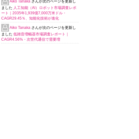
Aiko Tanaka
さんが次のページを更新し
ました
人工知能（AI）ロボット市場調査レポ
ート｜2035年1,939億7,000万米ドル・
CAGR29.45％、知能化技術が進化
Aiko Tanaka
さんが次のページを更新し
ました
低雑音増幅器市場調査レポート｜
CAGR4.56%・次世代通信で需要増