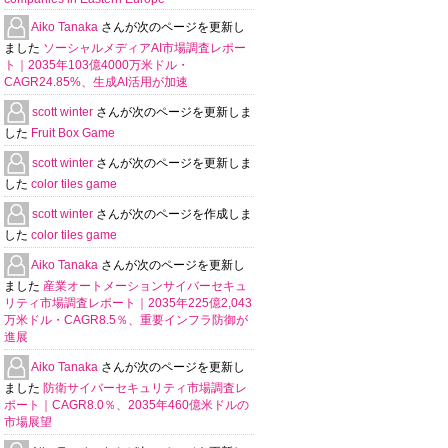
Aiko Tanaka
さんが次のページを更新し
ました
ソーシャルメディアAI市場調査レポー
ト｜2035年103億4000万米ドル・
CAGR24.85%、生成AI活用が加速
scott winter
さんが次のページを更新しま
した
Fruit Box Game
scott winter
さんが次のページを更新しま
した
color tiles game
scott winter
さんが次のページを作成しま
した
color tiles game
Aiko Tanaka
さんが次のページを更新し
ました
産業オートメーションサイバーセキュ
リティ市場調査レポート｜2035年225億2,043
万米ドル・CAGR8.5％、重要インフラ防御が
進展
Aiko Tanaka
さんが次のページを更新し
ました
防衛サイバーセキュリティ市場調査レ
ポート｜CAGR8.0％、2035年460億米ドルの
市場展望