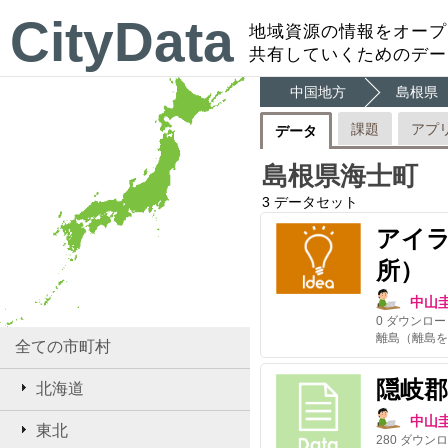
CityData
地域資源の情報をオープ
共有していくためのデー
中国地方
島根県
課題
アプ
データ
島根県海士町
3
データセット
アイラ
所）
中山
0
ダウンロー
離島（離島を
全ての市町村
隠岐郡
北海道
中山
東北
280
ダウンロ