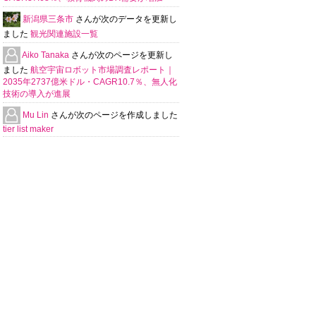
新潟県三条市
さんが次のデータを更新し
ました
観光関連施設一覧
Aiko Tanaka
さんが次のページを更新し
ました
航空宇宙ロボット市場調査レポート｜
2035年2737億米ドル・CAGR10.7％、無人化
技術の導入が進展
Mu Lin
さんが次のページを作成しました
tier list maker