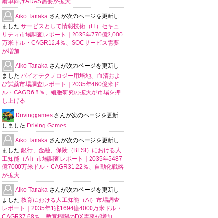
輪車向けADAS需要が拡大
Aiko Tanaka
さんが次のページを更新し
ました
サービスとして情報技術（IT）セキュ
リティ市場調査レポート｜2035年770億2,000
万米ドル・CAGR12.4％、SOCサービス需要
が増加
Aiko Tanaka
さんが次のページを更新し
ました
バイオテクノロジー用培地、血清およ
び試薬市場調査レポート｜2035年460億米ド
ル・CAGR6.8％、細胞研究の拡大が市場を押
し上げる
Drivinggames
さんが次のページを更新
しました
Driving Games
Aiko Tanaka
さんが次のページを更新し
ました
銀行、金融、保険（BFSI）における人
工知能（AI）市場調査レポート｜2035年5487
億7000万米ドル・CAGR31.22％、自動化戦略
が拡大
Aiko Tanaka
さんが次のページを更新し
ました
教育における人工知能（AI）市場調査
レポート｜2035年1兆1694億4000万米ドル・
CAGR37.68％、教育機関のDX需要が増加