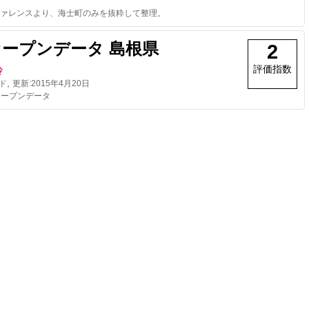
ァレンスより、海士町のみを抜粋して整理。
オープンデータ 島根県
2
評価指数
玲
,
ド
更新:
2015年4月20日
オープンデータ