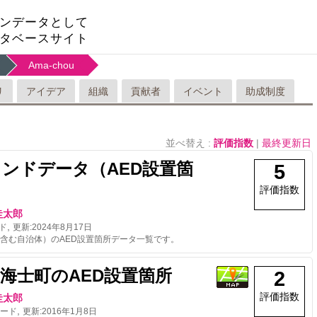
ンデータとして
タベースサイト
Ama-chou
リ
アイデア
組織
貢献者
イベント
助成制度
並べ替え :
評価指数
|
最終更新日
ンドデータ（AED設置箇
5
評価指数
圭太郎
,
ド
更新:
2024年8月17日
含む自治体）のAED設置箇所データ一覧です。
海士町のAED設置箇所
2
評価指数
圭太郎
,
ード
更新:
2016年1月8日