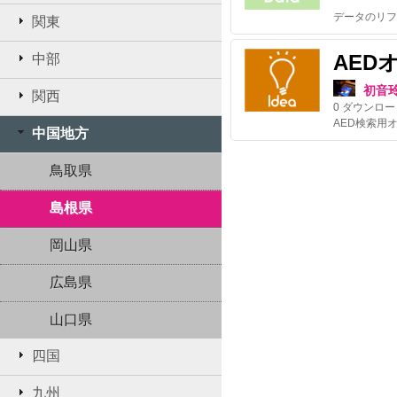
データのリフ
関東
AED
中部
初音
関西
0
ダウンロー
AED検索用
中国地方
鳥取県
島根県
岡山県
広島県
山口県
四国
九州