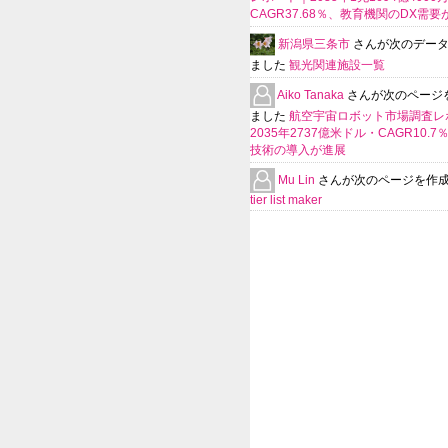
CAGR37.68％、教育機関のDX需要
新潟県三条市
さんが次のデー
ました
観光関連施設一覧
Aiko Tanaka
さんが次のページ
ました
航空宇宙ロボット市場調査レ
2035年2737億米ドル・CAGR10.
技術の導入が進展
Mu Lin
さんが次のページを作
tier list maker