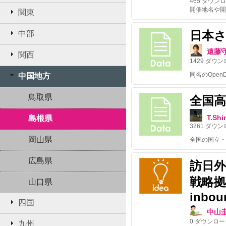
465
ダウンロ
関東
日本さ
中部
遠藤
関西
1429
ダウン
中国地方
鳥取県
全国
T.Sh
島根県
3261
ダウン
岡山県
広島県
訪日
戦略拠点/
山口県
inbou
四国
中山
0
ダウンロー
九州