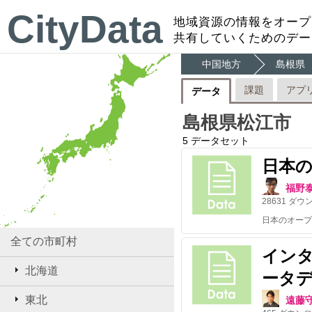
CityData
地域資源の情報をオープ
共有していくためのデー
中国地方
島根県
課題
アプ
データ
島根県松江市
5
データセット
日本
福野
28631
ダウ
全ての市町村
イン
北海道
ータデイ
東北
遠藤