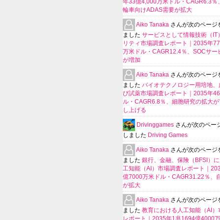
年33億4,000万米ドル・CAGR6.3
輪車向けADAS需要が拡大
Aiko Tanaka
さんが次のページ
ました
サービスとして情報技術（IT
リティ市場調査レポート｜2035年770
万米ドル・CAGR12.4％、SOCサ
が増加
Aiko Tanaka
さんが次のページ
ました
バイオテクノロジー用培地、
び試薬市場調査レポート｜2035年4
ル・CAGR6.8％、細胞研究の拡大
し上げる
Drivinggames
さんが次のペー
しました
Driving Games
Aiko Tanaka
さんが次のページ
ました
銀行、金融、保険（BFSI）
工知能（AI）市場調査レポート｜2035
億7000万米ドル・CAGR31.22％
が拡大
Aiko Tanaka
さんが次のページ
ました
教育における人工知能（AI）
レポート｜2035年1兆1694億400