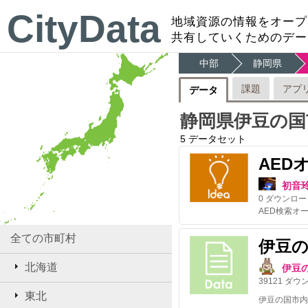
CityData
地域資源の情報をオープ
共有していくためのデー
中部
静岡県
課題
アプ
データ
静岡県伊豆の国
5
データセット
AED
初音
0
ダウンロー
全ての市町村
伊豆の
北海道
伊豆
39121
ダウ
東北
伊豆の国市内