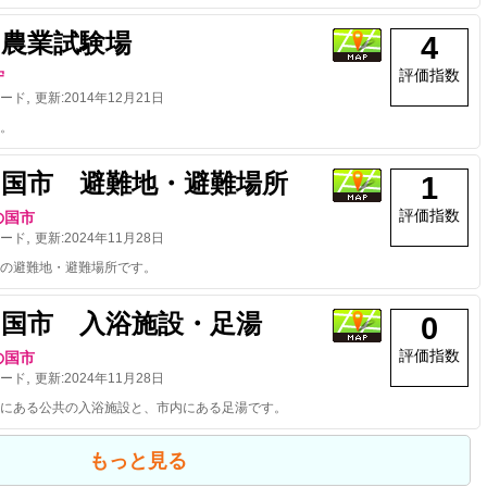
の農業試験場
4
評価指数
守
,
ード
更新:
2014年12月21日
。
の国市 避難地・避難場所
1
評価指数
の国市
,
ード
更新:
2024年11月28日
の避難地・避難場所です。
の国市 入浴施設・足湯
0
評価指数
の国市
,
ード
更新:
2024年11月28日
にある公共の入浴施設と、市内にある足湯です。
もっと見る