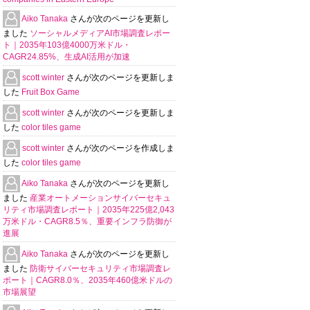
Aiko Tanaka
さんが次のページを更新し
ました
ソーシャルメディアAI市場調査レポー
ト｜2035年103億4000万米ドル・
CAGR24.85%、生成AI活用が加速
scott winter
さんが次のページを更新しま
した
Fruit Box Game
scott winter
さんが次のページを更新しま
した
color tiles game
scott winter
さんが次のページを作成しま
した
color tiles game
Aiko Tanaka
さんが次のページを更新し
ました
産業オートメーションサイバーセキュ
リティ市場調査レポート｜2035年225億2,043
万米ドル・CAGR8.5％、重要インフラ防御が
進展
Aiko Tanaka
さんが次のページを更新し
ました
防衛サイバーセキュリティ市場調査レ
ポート｜CAGR8.0％、2035年460億米ドルの
市場展望