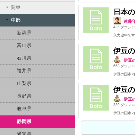
関東
日本
中部
遠藤
436
ダウンロ
新潟県
入力途中です
富山県
伊豆
石川県
伊豆
668
ダウンロ
福井県
伊豆の国市内
山梨県
伊豆
長野県
伊豆
330
ダウンロ
岐阜県
伊豆の国市内
静岡県
愛知県