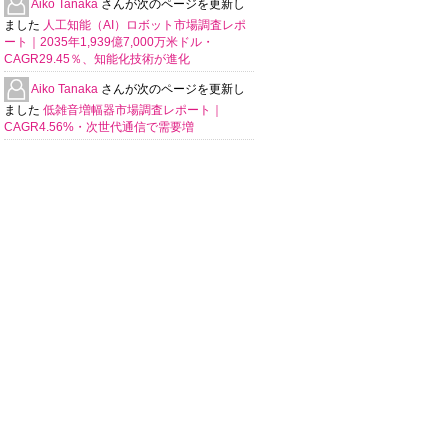
Aiko Tanaka
さんが次のページを更新し
ました
人工知能（AI）ロボット市場調査レポ
ート｜2035年1,939億7,000万米ドル・
CAGR29.45％、知能化技術が進化
Aiko Tanaka
さんが次のページを更新し
ました
低雑音増幅器市場調査レポート｜
CAGR4.56%・次世代通信で需要増