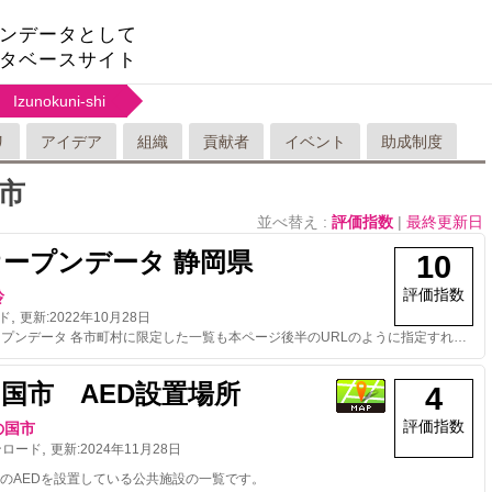
ンデータとして
タベースサイト
Izunokuni-shi
リ
アイデア
組織
貢献者
イベント
助成制度
市
並べ替え :
評価指数
|
最終更新日
オープンデータ 静岡県
10
評価指数
玲
,
ド
更新:
2022年10月28日
AED検索オープンデータ 各市町村に限定した一覧も本ページ後半のURLのように指定すれば取得可能です。
国市 AED設置場所
4
評価指数
の国市
,
ンロード
更新:
2024年11月28日
のAEDを設置している公共施設の一覧です。