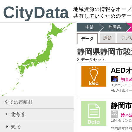
CityData
地域資源の情報をオープ
共有していくためのデー
中部
静岡県
課題
アプ
データ
静岡県静岡市駿
3
データセット
AED
初音
0
ダウンロー
全ての市町村
静岡
北海道
鈴木
184
ダウンロ
東北