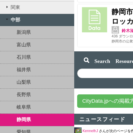
関東
静岡
中部
ロッカ
鈴木
新潟県
436
ダウンロ
富山県
石川県
Search Resourc
福井県
山梨県
長野県
CityData.jpへの掲
岐阜県
ニュースフィード
静岡県
KennethJ
さんが次のページを
愛知県