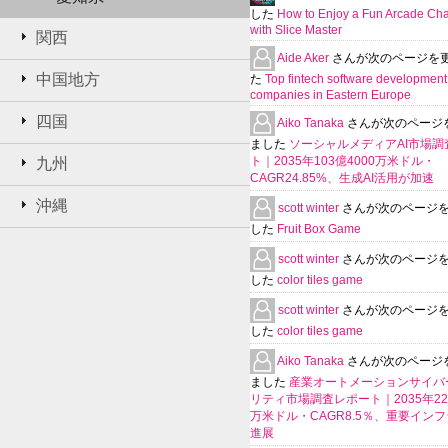
した
How to Enjoy a Fun Arcade Ch
with Slice Master
関西
Aide Aker
さんが次のページを
中国地方
た
Top fintech software development
companies in Eastern Europe
四国
Aiko Tanaka
さんが次のページ
ました
ソーシャルメディアAI市場調
ト｜2035年103億4000万米ドル・
九州
CAGR24.85%、生成AI活用が加速
沖縄
scott winter
さんが次のページ
した
Fruit Box Game
scott winter
さんが次のページ
した
color tiles game
scott winter
さんが次のページ
した
color tiles game
Aiko Tanaka
さんが次のページ
ました
産業オートメーションサイバ
リティ市場調査レポート｜2035年225
万米ドル・CAGR8.5％、重要イン
進展