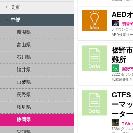
関東
AED
中部
初音
0
ダウンロー
新潟県
富山県
裾野市
石川県
難所
裾野
福井県
2222
ダウン
広域避難地と
山梨県
GTF
長野県
ーマ
岐阜県
ータ
静岡県
T.Sh
1364
ダウン
愛知県