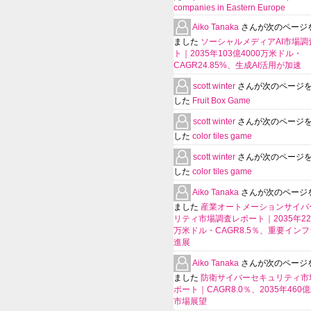
companies in Eastern Europe
Aiko Tanaka
さんが次のページ
ました
ソーシャルメディアAI市場調
ト｜2035年103億4000万米ドル・
CAGR24.85%、生成AI活用が加速
scott winter
さんが次のページ
した
Fruit Box Game
scott winter
さんが次のページ
した
color tiles game
scott winter
さんが次のページ
した
color tiles game
Aiko Tanaka
さんが次のページ
ました
産業オートメーションサイバ
リティ市場調査レポート｜2035年225
万米ドル・CAGR8.5％、重要イン
進展
Aiko Tanaka
さんが次のページ
ました
防衛サイバーセキュリティ市
ポート｜CAGR8.0％、2035年460
市場展望