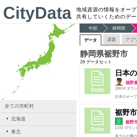
CityData
地域資源の情報をオープ
共有していくためのデー
中部
静岡県
課題
アプ
データ
静岡県裾野市
29
データセット
日本
福野
28634
ダウ
全ての市町村
裾野
北海道
裾野
2155
ダウン
東北