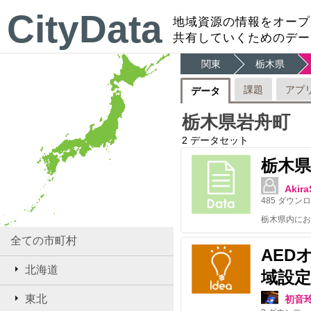
CityData
地域資源の情報をオープ
共有していくためのデー
関東
栃木県
課題
アプ
データ
栃木県岩舟町
2
データセット
栃木県
Akira
485
ダウンロ
全ての市町村
AED
北海道
域設定
東北
初音