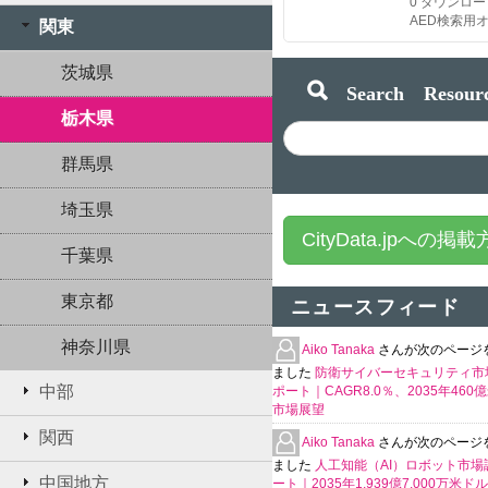
0
ダウンロー
関東
茨城県
Search Resourc
栃木県
群馬県
埼玉県
CityData.jpへの掲
千葉県
東京都
ニュースフィード
神奈川県
Aiko Tanaka
さんが次のページ
ました
防衛サイバーセキュリティ市
中部
ポート｜CAGR8.0％、2035年460
市場展望
関西
Aiko Tanaka
さんが次のページ
ました
人工知能（AI）ロボット市場
中国地方
ート｜2035年1,939億7,000万米ド