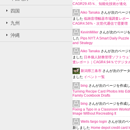
CAGR29.45％、知能化技術が進化
四国
Aiko Tanaka
さんが次のページ
ました
低雑音増幅器市場調査レポー
九州
CAGR4.56%・次世代通信で需要増
KevinMiller
さんが次のページ
沖縄
した
Pips NYT: A Smart Daily Puzzle 
and Strategy
Aiko Tanaka
さんが次のページ
ました
日本個人財務管理ソフトウェ
査レポート｜CAGR4.94％でデジタ
新潟県三条市
さんが次のデー
ました
イベント一覧
bing
さんが次のページを作成
Turning Recipe Card Photos Into Edi
Family Cookbook Drafts
bing
さんが次のページを作成
Fixing a Typo in a Classroom Works
Image Without Recreating It
Wells fargo login
さんが次のペ
新しました
Home depot credit card l