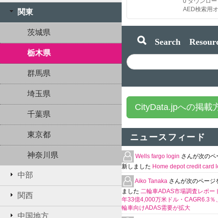
0
ダウンロー
関東
茨城県
Search Resourc
栃木県
群馬県
埼玉県
CityData.jpへの掲
千葉県
東京都
ニュースフィード
神奈川県
Wells fargo login
さんが次のペ
新しました
Home depot credit card l
中部
Aiko Tanaka
さんが次のページ
ました
二輪車ADAS市場調査レポート
関西
年33億4,000万米ドル・CAGR6.3
輪車向けADAS需要が拡大
中国地方