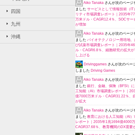
Aiko Tanaka
さんが次のページ
ました
サービスとして情報技術（IT
四国
リティ市場調査レポート｜2035年770
万米ドル・CAGR12.4％、SOCサ
九州
が増加
Aiko Tanaka
さんが次のページ
沖縄
ました
バイオテクノロジー用培地、
び試薬市場調査レポート｜2035年4
ル・CAGR6.8％、細胞研究の拡大
し上げる
Drivinggames
さんが次のペー
しました
Driving Games
Aiko Tanaka
さんが次のページ
ました
銀行、金融、保険（BFSI）
工知能（AI）市場調査レポート｜2035
億7000万米ドル・CAGR31.22％
が拡大
Aiko Tanaka
さんが次のページ
ました
教育における人工知能（AI）
レポート｜2035年1兆1694億400
CAGR37.68％、教育機関のDX需要