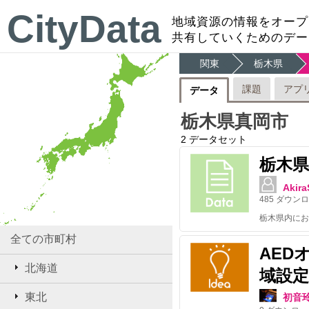
CityData
地域資源の情報をオープ
共有していくためのデー
関東
栃木県
課題
アプ
データ
栃木県真岡市
2
データセット
栃木県
Akira
485
ダウンロ
全ての市町村
AED
北海道
域設定
東北
初音