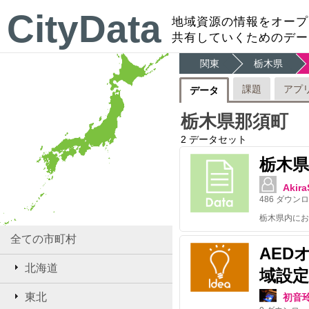
CityData
地域資源の情報をオープ
共有していくためのデー
関東
栃木県
課題
アプ
データ
栃木県那須町
2
データセット
栃木県
Akira
486
ダウンロ
全ての市町村
AED
北海道
域設定
東北
初音