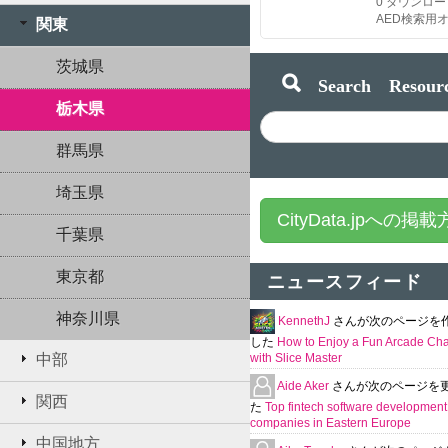
0
ダウンロー
関東
茨城県
Search Resourc
栃木県
群馬県
埼玉県
CityData.jpへの掲
千葉県
東京都
ニュースフィード
神奈川県
KennethJ
さんが次のページを
した
How to Enjoy a Fun Arcade Ch
中部
with Slice Master
Aide Aker
さんが次のページを
関西
た
Top fintech software development
companies in Eastern Europe
中国地方