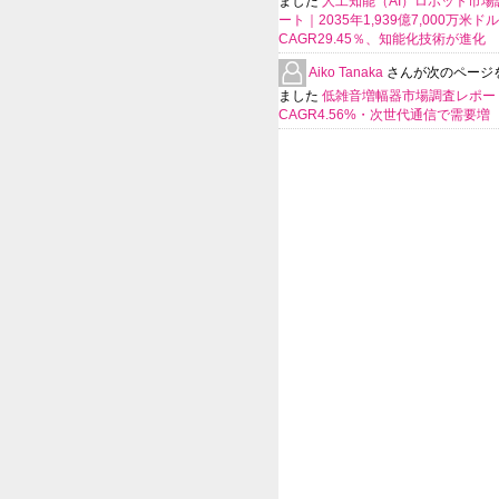
ました
人工知能（AI）ロボット市場
ート｜2035年1,939億7,000万米ド
CAGR29.45％、知能化技術が進化
Aiko Tanaka
さんが次のページ
ました
低雑音増幅器市場調査レポー
CAGR4.56%・次世代通信で需要増