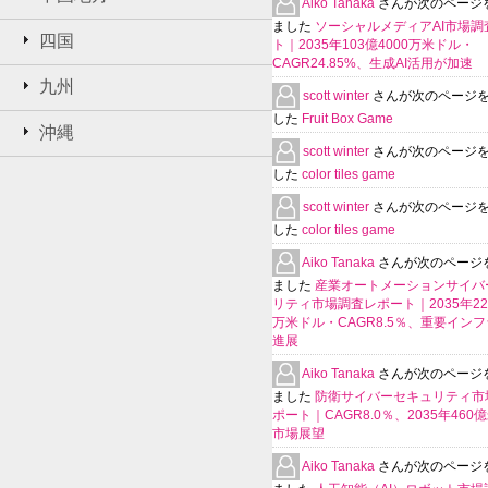
Aiko Tanaka
さんが次のページ
ました
ソーシャルメディアAI市場調
四国
ト｜2035年103億4000万米ドル・
CAGR24.85%、生成AI活用が加速
九州
scott winter
さんが次のページ
した
Fruit Box Game
沖縄
scott winter
さんが次のページ
した
color tiles game
scott winter
さんが次のページ
した
color tiles game
Aiko Tanaka
さんが次のページ
ました
産業オートメーションサイバ
リティ市場調査レポート｜2035年225
万米ドル・CAGR8.5％、重要イン
進展
Aiko Tanaka
さんが次のページ
ました
防衛サイバーセキュリティ市
ポート｜CAGR8.0％、2035年460
市場展望
Aiko Tanaka
さんが次のページ