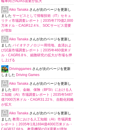
輪車向けADAS需要が拡大
Aiko Tanaka
さんが次のページを更新し
ました
サービスとして情報技術（IT）セキュ
リティ市場調査レポート｜2035年770億2,000
万米ドル・CAGR12.4％、SOCサービス需要
が増加
Aiko Tanaka
さんが次のページを更新し
ました
バイオテクノロジー用培地、血清およ
び試薬市場調査レポート｜2035年460億米ド
ル・CAGR6.8％、細胞研究の拡大が市場を押
し上げる
Drivinggames
さんが次のページを更新
しました
Driving Games
Aiko Tanaka
さんが次のページを更新し
ました
銀行、金融、保険（BFSI）における人
工知能（AI）市場調査レポート｜2035年5487
億7000万米ドル・CAGR31.22％、自動化戦略
が拡大
Aiko Tanaka
さんが次のページを更新し
ました
教育における人工知能（AI）市場調査
レポート｜2035年1兆1694億4000万米ドル・
CAGR37.68％、教育機関のDX需要が増加