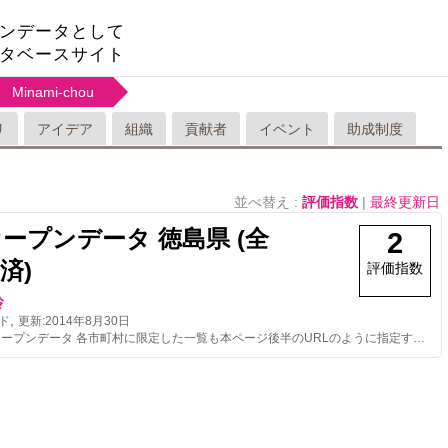
ンデータとして
タベースサイト
Minami-chou
リ
アイデア
組織
貢献者
イベント
助成制度
並べ替え :
評価指数
|
最終更新日
オープンデータ 徳島県 (全
2
済)
評価指数
玲
,
ド
更新:
2014年8月30日
AED検索用オープンデータ 各市町村に限定した一覧も本ページ後半のURLのように指定すれば取得可能です。