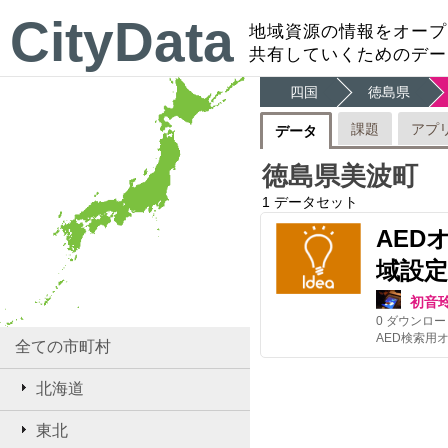
CityData
地域資源の情報をオープ
共有していくためのデー
四国
徳島県
課題
アプ
データ
徳島県美波町
1
データセット
AED
域設定
初音
0
ダウンロー
全ての市町村
北海道
東北