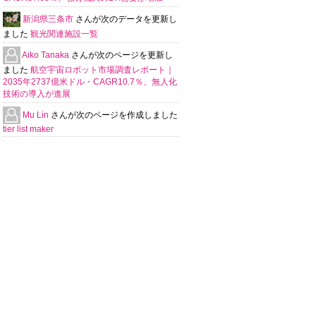
新潟県三条市
さんが次のデータを更新し
ました
観光関連施設一覧
Aiko Tanaka
さんが次のページを更新し
ました
航空宇宙ロボット市場調査レポート｜
2035年2737億米ドル・CAGR10.7％、無人化
技術の導入が進展
Mu Lin
さんが次のページを作成しました
tier list maker