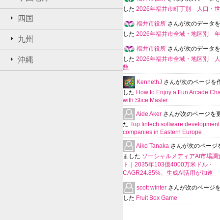
した
2026年福井市町丁別 人口・
四国
福井市役所
さんが次のデータ
した
2026年福井市全域・地区別 
九州
福井市役所
さんが次のデータ
沖縄
した
2026年福井市全域・地区別 
数
KennethJ
さんが次のページを
した
How to Enjoy a Fun Arcade Ch
with Slice Master
Aide Aker
さんが次のページを
た
Top fintech software development
companies in Eastern Europe
Aiko Tanaka
さんが次のページ
ました
ソーシャルメディアAI市場調
ト｜2035年103億4000万米ドル・
CAGR24.85%、生成AI活用が加速
scott winter
さんが次のページ
した
Fruit Box Game