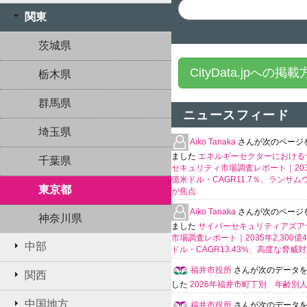
関東
茨城県
CityData.jpへの掲
栃木県
群馬県
ニュースフィード
埼玉県
Aiko Tanaka
さんが次のページ
ました
エネルギーセクターにおける
千葉県
セキュリティ市場調査レポート｜203
億米ドル・CAGR11.7％、ランサム
東京都
が焦点
Aiko Tanaka
さんが次のページ
神奈川県
ました
サイバーセキュリティアズア
市場調査レポート｜2035年2,300億4
中部
ドル・CAGR13.43%、高度な脅威
福井市役所
さんが次のデータ
関西
した
2026年福井市町丁別 年齢別
中国地方
福井市役所
さんが次のデータ