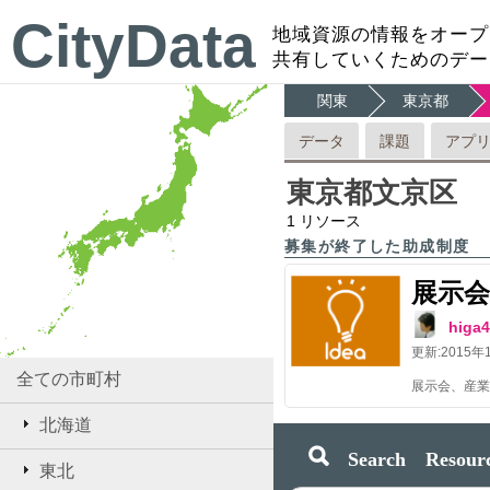
CityData
地域資源の情報をオープ
共有していくためのデー
関東
東京都
データ
課題
アプ
東京都文京区
1
リソース
募集が終了した助成制度
展示会
hig
更新:
2015年
全ての市町村
北海道
Search Resourc
東北