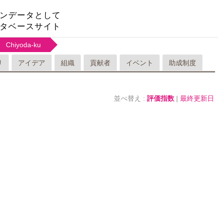
ンデータとして
タベースサイト
Chiyoda-ku
リ
アイデア
組織
貢献者
イベント
助成制度
並べ替え :
評価指数
|
最終更新日