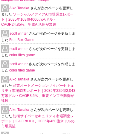
Aiko Tanaka
さんが次のページを更新し
ました
ソーシャルメディアAI市場調査レポー
ト｜2035年103億4000万米ドル・
CAGR24.85%、生成AI活用が加速
scott winter
さんが次のページを更新しま
した
Fruit Box Game
scott winter
さんが次のページを更新しま
した
color tiles game
scott winter
さんが次のページを作成しま
した
color tiles game
Aiko Tanaka
さんが次のページを更新し
ました
産業オートメーションサイバーセキュ
リティ市場調査レポート｜2035年225億2,043
万米ドル・CAGR8.5％、重要インフラ防御が
進展
Aiko Tanaka
さんが次のページを更新し
ました
防衛サイバーセキュリティ市場調査レ
ポート｜CAGR8.0％、2035年460億米ドルの
市場展望