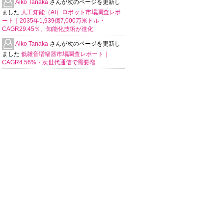
Aiko Tanaka
さんが次のページを更新し
ました
人工知能（AI）ロボット市場調査レポ
ート｜2035年1,939億7,000万米ドル・
CAGR29.45％、知能化技術が進化
Aiko Tanaka
さんが次のページを更新し
ました
低雑音増幅器市場調査レポート｜
CAGR4.56%・次世代通信で需要増