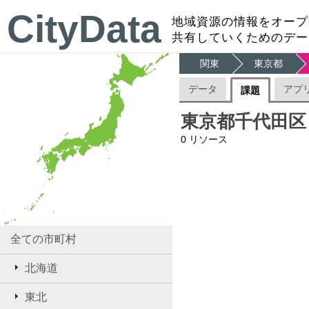
CityData
地域資源の情報をオープ
共有していくためのデー
関東
東京都
データ
アプ
課題
東京都千代田区
0
リソース
全ての市町村
北海道
東北