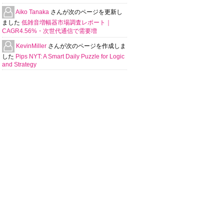
Aiko Tanaka
さんが次のページを更新し
ました
低雑音増幅器市場調査レポート｜
CAGR4.56%・次世代通信で需要増
KevinMiller
さんが次のページを作成しま
した
Pips NYT: A Smart Daily Puzzle for Logic
and Strategy