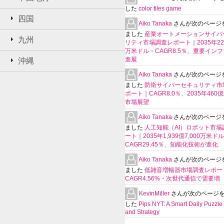
した
color tiles game
四国
Aiko Tanaka
さんが次のページ
ました
産業オートメーションサイバ
九州
リティ市場調査レポート｜2035年225
万米ドル・CAGR8.5％、重要イン
進展
沖縄
Aiko Tanaka
さんが次のページ
ました
防衛サイバーセキュリティ市
ポート｜CAGR8.0％、2035年460
市場展望
Aiko Tanaka
さんが次のページ
ました
人工知能（AI）ロボット市場
ート｜2035年1,939億7,000万米ド
CAGR29.45％、知能化技術が進化
Aiko Tanaka
さんが次のページ
ました
低雑音増幅器市場調査レポー
CAGR4.56%・次世代通信で需要増
KevinMiller
さんが次のページ
した
Pips NYT: A Smart Daily Puzzle 
and Strategy