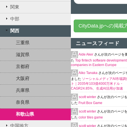
関東
中部
CityData.jpへの掲
関西
三重県
ニュースフィード
滋賀県
Aide Aker
さんが次のページを
た
Top fintech software development
companies in Eastern Europe
京都府
Aiko Tanaka
さんが次のページ
大阪府
ました
ソーシャルメディアAI市場調
ト｜2035年103億4000万米ドル・
CAGR24.85%、生成AI活用が加速
兵庫県
scott winter
さんが次のページ
奈良県
した
Fruit Box Game
scott winter
さんが次のページ
和歌山県
した
color tiles game
中国地方
scott winter
さんが次のページ