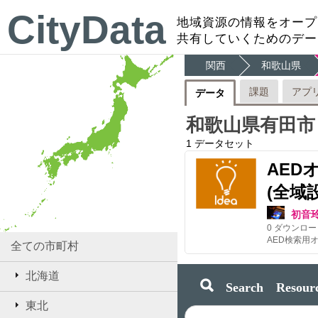
CityData
地域資源の情報をオープ
共有していくためのデー
関西
和歌山県
課題
アプ
データ
和歌山県有田市
1
データセット
AED
(全域
初音
0
ダウンロー
全ての市町村
北海道
Search Resourc
東北