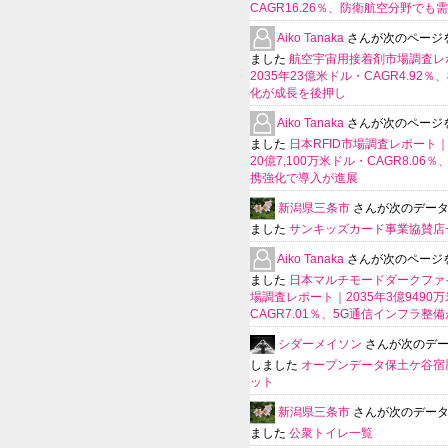
CAGR16.26％、防衛航空分野でも
Aiko Tanaka
さんが次のページ
ました
航空宇宙用接着剤市場調査レ
2035年23億米ドル・CAGR4.92％
化が成長を後押し
Aiko Tanaka
さんが次のページ
ました
日本RFID市場調査レポート｜
20億7,100万米ドル・CAGR8.06
携強化で導入が進展
新潟県三条市
さんが次のデー
ました
サンキッズカード事業協賛店
Aiko Tanaka
さんが次のページ
ました
日本マルチモードダークファ
場調査レポート｜2035年3億9490
CAGR7.01％、5G通信インフラ整
シダーメイソン
さんが次のデ
しました
オープンデータ保土ケ谷宿
ット
新潟県三条市
さんが次のデー
ました
公衆トイレ一覧