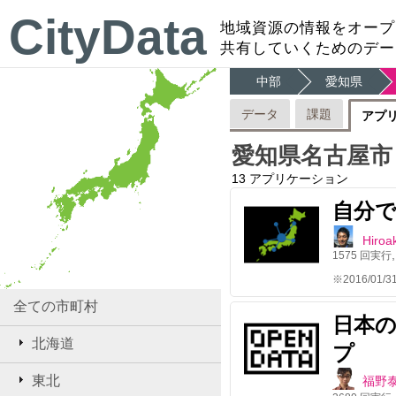
CityData
地域資源の情報をオープ
共有していくためのデー
中部
愛知県
データ
課題
アプ
愛知県名古屋市
13
アプリケーション
自分
Hiroak
1575
回実行
全ての市町村
日本
北海道
プ
東北
福野