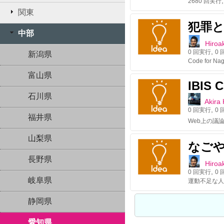
2680
回実行
関東
犯罪
中部
Hiroak
,
0
回実行
0
回
新潟県
富山県
IBIS 
石川県
Akira
,
0
回実行
0
回
福井県
山梨県
なご
長野県
Hiroak
,
0
回実行
0
回
岐阜県
静岡県
愛知県