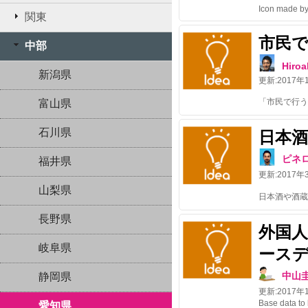
関東
市民
中部
Hiroa
新潟県
更新:
2017年
富山県
石川県
日本
ピネ
福井県
更新:
2017年
山梨県
長野県
外国
岐阜県
ース
中山
静岡県
更新:
2017年
愛知県