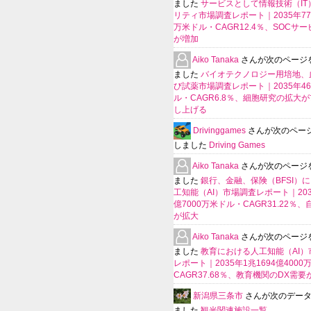
ました
サービスとして情報技術（IT
リティ市場調査レポート｜2035年770
万米ドル・CAGR12.4％、SOCサ
が増加
Aiko Tanaka
さんが次のページ
ました
バイオテクノロジー用培地、
び試薬市場調査レポート｜2035年4
ル・CAGR6.8％、細胞研究の拡大
し上げる
Drivinggames
さんが次のペー
しました
Driving Games
Aiko Tanaka
さんが次のページ
ました
銀行、金融、保険（BFSI）
工知能（AI）市場調査レポート｜2035
億7000万米ドル・CAGR31.22％
が拡大
Aiko Tanaka
さんが次のページ
ました
教育における人工知能（AI）
レポート｜2035年1兆1694億400
CAGR37.68％、教育機関のDX需要
新潟県三条市
さんが次のデー
ました
観光関連施設一覧