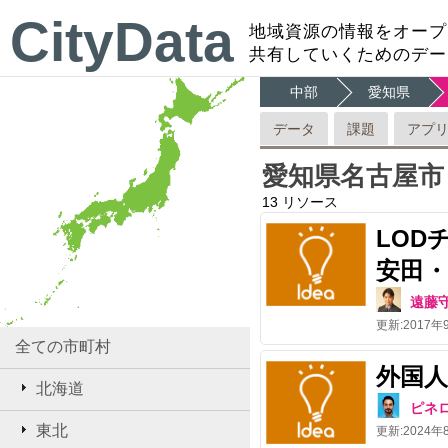
CityData
地域資源の情報をオープ
共有していくためのデー
中部
愛知県
データ
課題
アプ
愛知県名古屋市
13
リソース
LOD
安田・
遠藤
更新:
2017年
全ての市町村
外国
北海道
ピネ
東北
更新:
2024年