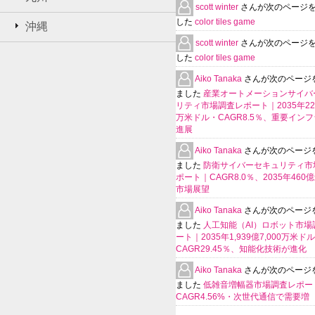
scott winter
さんが次のページ
した
color tiles game
沖縄
scott winter
さんが次のページ
した
color tiles game
Aiko Tanaka
さんが次のページ
ました
産業オートメーションサイバ
リティ市場調査レポート｜2035年225
万米ドル・CAGR8.5％、重要イン
進展
Aiko Tanaka
さんが次のページ
ました
防衛サイバーセキュリティ市
ポート｜CAGR8.0％、2035年460
市場展望
Aiko Tanaka
さんが次のページ
ました
人工知能（AI）ロボット市場
ート｜2035年1,939億7,000万米ド
CAGR29.45％、知能化技術が進化
Aiko Tanaka
さんが次のページ
ました
低雑音増幅器市場調査レポー
CAGR4.56%・次世代通信で需要増