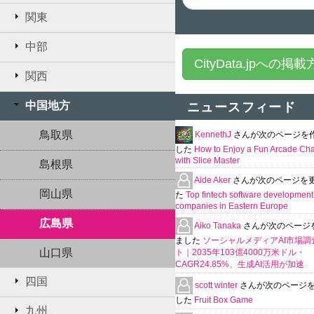
関東
中部
CityData.jpへの掲
関西
中国地方
ニュースフィード
鳥取県
KennethJ
さんが次のページを
した
How to Enjoy a Fun Arcade Ch
with Slice Master
島根県
Aide Aker
さんが次のページを
岡山県
た
Top fintech software development
companies in Eastern Europe
広島県
Aiko Tanaka
さんが次のページ
ました
ソーシャルメディアAI市場調
山口県
ト｜2035年103億4000万米ドル・
CAGR24.85%、生成AI活用が加速
四国
scott winter
さんが次のページ
した
Fruit Box Game
九州