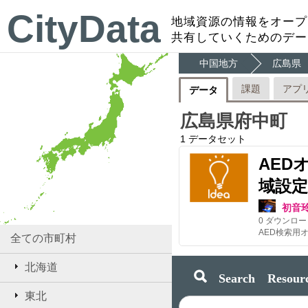
CityData
地域資源の情報をオープ
共有していくためのデー
中国地方
広島県
課題
アプ
データ
広島県府中町
1
データセット
AED
域設定
初音
0
ダウンロー
AED検索用
全ての市町村
北海道
Search Resourc
東北