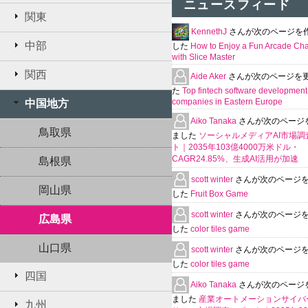
ニュースフィード
関東
KennethJ
さんが次のページを
中部
した
How to Enjoy a Fun Arcade Ch
with Slice Master
関西
Aide Aker
さんが次のページを
た
Top fintech software development
companies in Eastern Europe
中国地方
Aiko Tanaka
さんが次のページ
鳥取県
ました
ソーシャルメディアAI市場調
ト｜2035年103億4000万米ドル・
CAGR24.85%、生成AI活用が加速
島根県
scott winter
さんが次のページ
岡山県
した
Fruit Box Game
scott winter
さんが次のページ
広島県
した
color tiles game
山口県
scott winter
さんが次のページ
した
color tiles game
四国
Aiko Tanaka
さんが次のページ
ました
産業オートメーションサイバ
九州