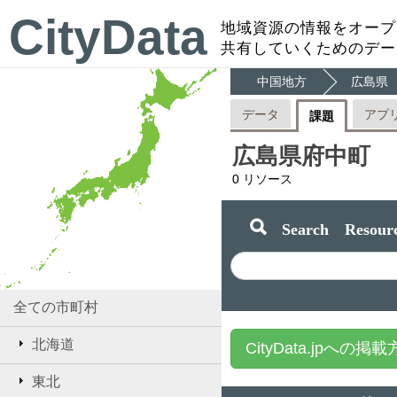
CityData
地域資源の情報をオープ
共有していくためのデー
中国地方
広島県
データ
アプ
課題
広島県府中町
0
リソース
Search Resourc
全ての市町村
北海道
CityData.jpへの掲
東北