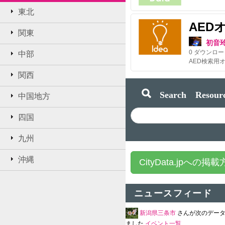
東北
AED
関東
初音
0
ダウンロー
中部
AED検索用
関西
Search Resourc
中国地方
四国
九州
沖縄
CityData.jpへの掲
ニュースフィード
新潟県三条市
さんが次のデー
ました
イベント一覧