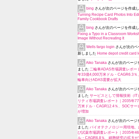
bing
さんが次のページを作成
Turning Recipe Card Photos Into Edi
Family Cookbook Drafts
bing
さんが次のページを作成
Fixing a Typo in a Classroom Works
Image Without Recreating It
Wells fargo login
さんが次のペ
新しました
Home depot credit card l
Aiko Tanaka
さんが次のページ
ました
二輪車ADAS市場調査レポート
年33億4,000万米ドル・CAGR6.3
輪車向けADAS需要が拡大
Aiko Tanaka
さんが次のページ
ました
サービスとして情報技術（IT
リティ市場調査レポート｜2035年770
万米ドル・CAGR12.4％、SOCサ
が増加
Aiko Tanaka
さんが次のページ
ました
バイオテクノロジー用培地、
び試薬市場調査レポート｜2035年4
ル・CAGR6.8％、細胞研究の拡大