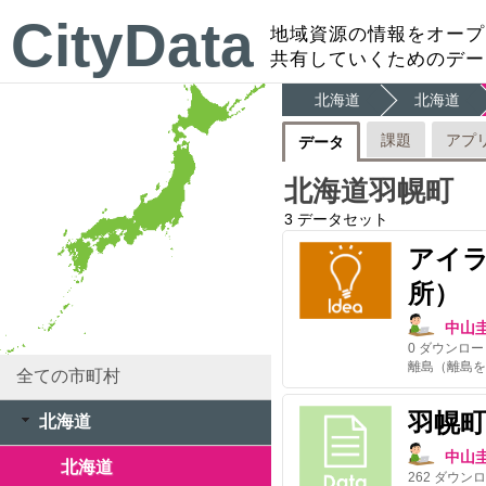
CityData
地域資源の情報をオープ
共有していくためのデー
北海道
北海道
課題
アプ
データ
北海道羽幌町
3
データセット
アイラ
所）
中山
0
ダウンロー
離島（離島を
全ての市町村
羽幌町
北海道
中山
北海道
262
ダウンロ