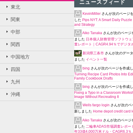
ニュースフィード
東北
KevinMiller
さんが次のページ
関東
した
Pips NYT: A Smart Daily Puzzle 
and Strategy
中部
Aiko Tanaka
さんが次のページ
ました
日本個人財務管理ソフトウェ
関西
査レポート｜CAGR4.94％でデジタ
新潟県三条市
さんが次のデー
中国地方
ました
イベント一覧
bing
さんが次のページを作成
四国
Turning Recipe Card Photos Into Edi
Family Cookbook Drafts
九州
bing
さんが次のページを作成
Fixing a Typo in a Classroom Works
沖縄
Image Without Recreating It
Wells fargo login
さんが次のペ
新しました
Home depot credit card l
Aiko Tanaka
さんが次のページ
ました
二輪車ADAS市場調査レポート
年33億4,000万米ドル・CAGR6.3