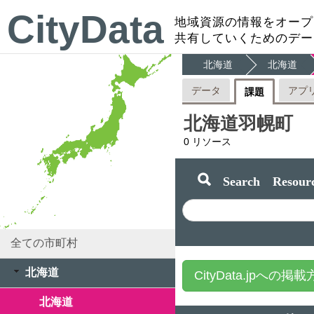
CityData
地域資源の情報をオープ
共有していくためのデー
北海道
北海道
データ
アプ
課題
北海道羽幌町
0
リソース
Search Resourc
全ての市町村
北海道
CityData.jpへの掲
北海道