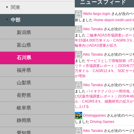
ニュースフィード
関東
Wells fargo login
さんが次のペ
中部
新しました
Home depot credit card l
Aiko Tanaka
さんが次のページ
新潟県
ました
二輪車ADAS市場調査レポート
年33億4,000万米ドル・CAGR6.3
富山県
輪車向けADAS需要が拡大
Aiko Tanaka
さんが次のページ
石川県
ました
サービスとして情報技術（IT
リティ市場調査レポート｜2035年770
福井県
万米ドル・CAGR12.4％、SOCサ
が増加
山梨県
Aiko Tanaka
さんが次のページ
ました
バイオテクノロジー用培地、
長野県
び試薬市場調査レポート｜2035年4
ル・CAGR6.8％、細胞研究の拡大
し上げる
岐阜県
Drivinggames
さんが次のペー
静岡県
しました
Driving Games
Aiko Tanaka
さんが次のページ
愛知県