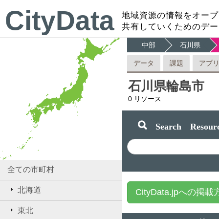
CityData
地域資源の情報をオープ
共有していくためのデー
中部
石川県
データ
課題
アプ
石川県輪島市
0
リソース
Search Resourc
全ての市町村
北海道
CityData.jpへの掲
東北