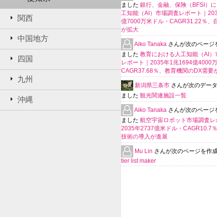
ました
銀行、金融、保険（BFSI）
工知能（AI）市場調査レポート｜2035
関西
億7000万米ドル・CAGR31.22％
が拡大
中国地方
Aiko Tanaka
さんが次のページ
ました
教育における人工知能（AI）
四国
レポート｜2035年1兆1694億400
CAGR37.68％、教育機関のDX需要
九州
新潟県三条市
さんが次のデー
ました
観光関連施設一覧
沖縄
Aiko Tanaka
さんが次のページ
ました
航空宇宙ロボット市場調査レ
2035年2737億米ドル・CAGR10.
技術の導入が進展
Mu Lin
さんが次のページを作
tier list maker