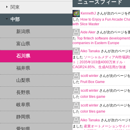
ニュースフィード
関東
KennethJ
さんが次のページを
中部
した
How to Enjoy a Fun Arcade Ch
with Slice Master
新潟県
Aide Aker
さんが次のページを
た
Top fintech software development
companies in Eastern Europe
富山県
Aiko Tanaka
さんが次のページ
石川県
ました
ソーシャルメディアAI市場調
ト｜2035年103億4000万米ドル・
CAGR24.85%、生成AI活用が加速
福井県
scott winter
さんが次のページ
山梨県
した
Fruit Box Game
scott winter
さんが次のページ
長野県
した
color tiles game
岐阜県
scott winter
さんが次のページ
した
color tiles game
静岡県
Aiko Tanaka
さんが次のページ
ました
産業オートメーションサイバ
愛知県