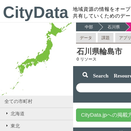
CityData
地域資源の情報をオープ
共有していくためのデー
中部
石川県
データ
課題
アプ
石川県輪島市
0
リソース
Search Resourc
全ての市町村
北海道
CityData.jpへの掲
東北