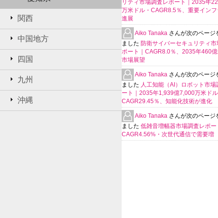
リティ市場調査レポート｜2035年225
万米ドル・CAGR8.5％、重要イン
関西
進展
Aiko Tanaka
さんが次のページ
中国地方
ました
防衛サイバーセキュリティ市
ポート｜CAGR8.0％、2035年460
四国
市場展望
Aiko Tanaka
さんが次のページ
九州
ました
人工知能（AI）ロボット市場
ート｜2035年1,939億7,000万米ド
沖縄
CAGR29.45％、知能化技術が進化
Aiko Tanaka
さんが次のページ
ました
低雑音増幅器市場調査レポー
CAGR4.56%・次世代通信で需要増