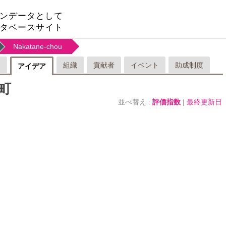
ンデータとして
タベースサイト
Nakatane-chou
リ
組織
貢献者
イベント
助成制度
アイデア
町
並べ替え :
評価指数
|
最終更新日