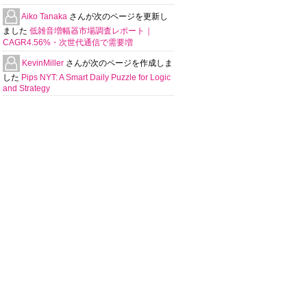
Aiko Tanaka
さんが次のページを更新し
ました
低雑音増幅器市場調査レポート｜
CAGR4.56%・次世代通信で需要増
KevinMiller
さんが次のページを作成しま
した
Pips NYT: A Smart Daily Puzzle for Logic
and Strategy