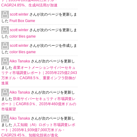
ト｜2035年103億4000万米ドル・
CAGR24.85%、生成AI活用が加速
scott winter
さんが次のページを更新しま
した
Fruit Box Game
scott winter
さんが次のページを更新しま
した
color tiles game
scott winter
さんが次のページを作成しま
した
color tiles game
Aiko Tanaka
さんが次のページを更新し
ました
産業オートメーションサイバーセキュ
リティ市場調査レポート｜2035年225億2,043
万米ドル・CAGR8.5％、重要インフラ防御が
進展
Aiko Tanaka
さんが次のページを更新し
ました
防衛サイバーセキュリティ市場調査レ
ポート｜CAGR8.0％、2035年460億米ドルの
市場展望
Aiko Tanaka
さんが次のページを更新し
ました
人工知能（AI）ロボット市場調査レポ
ート｜2035年1,939億7,000万米ドル・
CAGR29.45％、知能化技術が進化