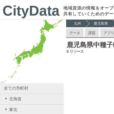
CityData
地域資源の情報をオープ
共有していくためのデー
九州
鹿児島県
データ
課題
アプ
鹿児島県中種子
0
リソース
全ての市町村
北海道
東北