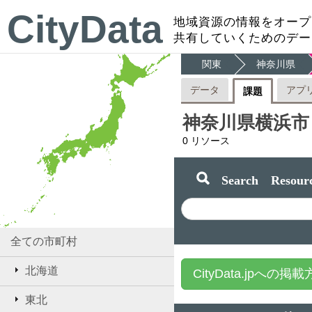
CityData
地域資源の情報をオープ
共有していくためのデー
関東
神奈川県
データ
アプ
課題
神奈川県横浜市
0
リソース
Search Resourc
全ての市町村
北海道
CityData.jpへの掲
東北