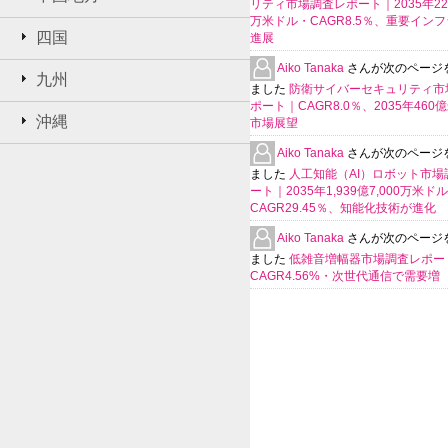
リティ市場調査レポート｜2035年225
万米ドル・CAGR8.5％、重要イン
四国
進展
Aiko Tanaka
さんが次のページ
九州
ました
防衛サイバーセキュリティ市
ポート｜CAGR8.0％、2035年460
沖縄
市場展望
Aiko Tanaka
さんが次のページ
ました
人工知能（AI）ロボット市場
ート｜2035年1,939億7,000万米ド
CAGR29.45％、知能化技術が進化
Aiko Tanaka
さんが次のページ
ました
低雑音増幅器市場調査レポー
CAGR4.56%・次世代通信で需要増