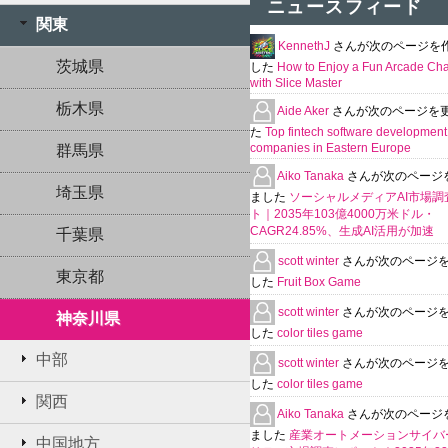
ニュースフィード
関東
KennethJ
さんが次のページを
茨城県
した
How to Enjoy a Fun Arcade Ch
with Slice Master
栃木県
Aide Aker
さんが次のページを
た
Top fintech software development
companies in Eastern Europe
群馬県
Aiko Tanaka
さんが次のページ
埼玉県
ました
ソーシャルメディアAI市場調
ト｜2035年103億4000万米ドル・
CAGR24.85%、生成AI活用が加速
千葉県
scott winter
さんが次のページ
東京都
した
Fruit Box Game
scott winter
さんが次のページ
神奈川県
した
color tiles game
中部
scott winter
さんが次のページ
した
color tiles game
関西
Aiko Tanaka
さんが次のページ
ました
産業オートメーションサイバ
中国地方