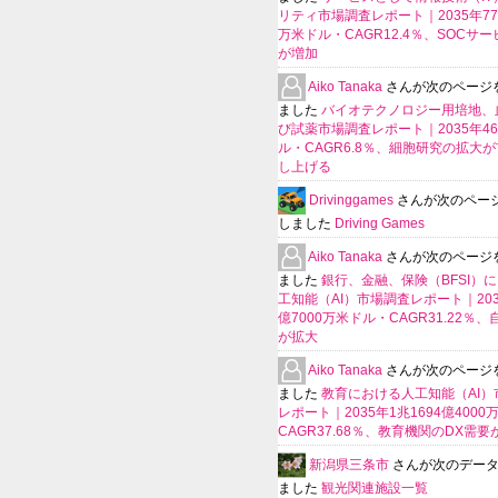
リティ市場調査レポート｜2035年770
万米ドル・CAGR12.4％、SOCサ
が増加
Aiko Tanaka
さんが次のページ
ました
バイオテクノロジー用培地、
び試薬市場調査レポート｜2035年4
ル・CAGR6.8％、細胞研究の拡大
し上げる
Drivinggames
さんが次のペー
しました
Driving Games
Aiko Tanaka
さんが次のページ
ました
銀行、金融、保険（BFSI）
工知能（AI）市場調査レポート｜2035
億7000万米ドル・CAGR31.22％
が拡大
Aiko Tanaka
さんが次のページ
ました
教育における人工知能（AI）
レポート｜2035年1兆1694億400
CAGR37.68％、教育機関のDX需要
新潟県三条市
さんが次のデー
ました
観光関連施設一覧