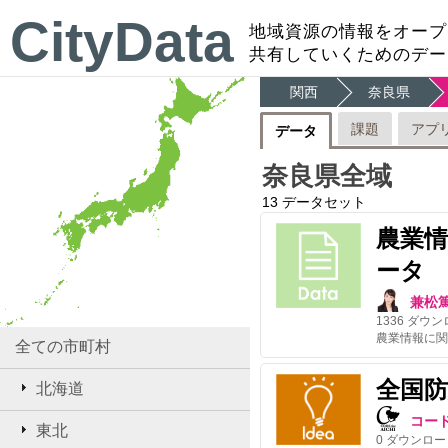
CityData
地域資源の情報をオープ
共有していくためのデー
関西
奈良県
課題
アプ
データ
奈良県全域
13
データセット
農業
ータ
兼松
1336
ダウン
全ての市町村
全国
北海道
コー
東北
0
ダウンロー