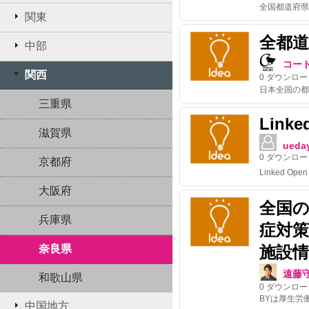
関東
全都
中部
コー
関西
0
ダウンロー
三重県
Linke
滋賀県
ueda
0
ダウンロー
京都府
大阪府
全国
兵庫県
症対
奈良県
施設情
遠藤
和歌山県
0
ダウンロー
BYは厚生労
中国地方