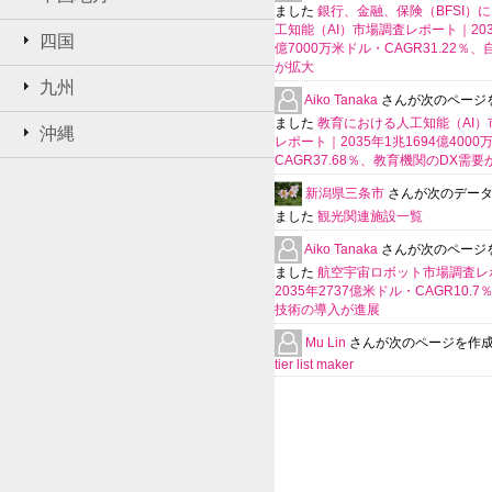
ました
銀行、金融、保険（BFSI）
工知能（AI）市場調査レポート｜2035
四国
億7000万米ドル・CAGR31.22％
が拡大
九州
Aiko Tanaka
さんが次のページ
ました
教育における人工知能（AI）
沖縄
レポート｜2035年1兆1694億400
CAGR37.68％、教育機関のDX需要
新潟県三条市
さんが次のデー
ました
観光関連施設一覧
Aiko Tanaka
さんが次のページ
ました
航空宇宙ロボット市場調査レ
2035年2737億米ドル・CAGR10.
技術の導入が進展
Mu Lin
さんが次のページを作
tier list maker