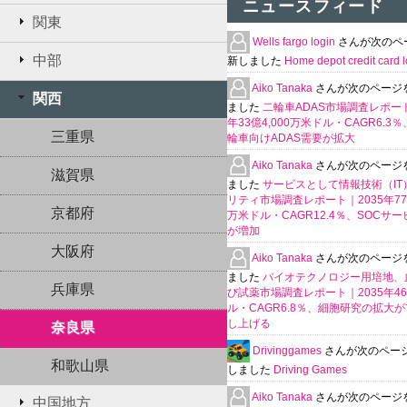
ニュースフィード
関東
Wells fargo login
さんが次のペ
中部
新しました
Home depot credit card l
Aiko Tanaka
さんが次のページ
関西
ました
二輪車ADAS市場調査レポート
年33億4,000万米ドル・CAGR6.3
三重県
輪車向けADAS需要が拡大
Aiko Tanaka
さんが次のページ
滋賀県
ました
サービスとして情報技術（IT
リティ市場調査レポート｜2035年770
京都府
万米ドル・CAGR12.4％、SOCサ
が増加
大阪府
Aiko Tanaka
さんが次のページ
ました
バイオテクノロジー用培地、
兵庫県
び試薬市場調査レポート｜2035年4
ル・CAGR6.8％、細胞研究の拡大
し上げる
奈良県
Drivinggames
さんが次のペー
和歌山県
しました
Driving Games
Aiko Tanaka
さんが次のページ
中国地方