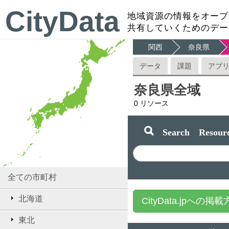
CityData
地域資源の情報をオープ
共有していくためのデー
関西
奈良県
データ
課題
アプ
奈良県全域
0
リソース
Search Resourc
全ての市町村
北海道
CityData.jpへの掲
東北