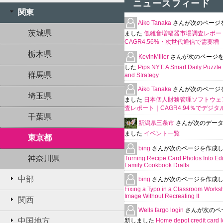
ニュースフィード
関東
Aiko Tanaka
さんが次のページ
茨城県
ました
低雑音増幅器市場調査レポー
CAGR4.56%・次世代通信で需要増
栃木県
KevinMiller
さんが次のページ
した
Pips NYT: A Smart Daily Puzzle 
群馬県
and Strategy
Aiko Tanaka
さんが次のページ
埼玉県
ました
日本個人財務管理ソフトウェ
査レポート｜CAGR4.94％でデジタ
千葉県
新潟県三条市
さんが次のデー
ました
イベント一覧
東京都
bing
さんが次のページを作成
神奈川県
Turning Recipe Card Photos Into Edi
Family Cookbook Drafts
中部
bing
さんが次のページを作成
Fixing a Typo in a Classroom Works
Image Without Recreating It
関西
Wells fargo login
さんが次のペ
中国地方
新しました
Home depot credit card l