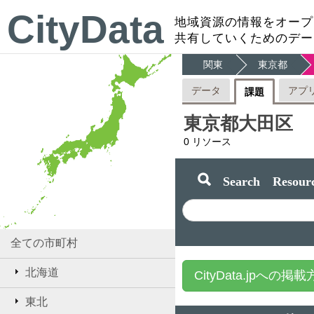
CityData
地域資源の情報をオープ
共有していくためのデー
関東
東京都
データ
アプ
課題
東京都大田区
0
リソース
Search Resourc
全ての市町村
北海道
CityData.jpへの掲
東北