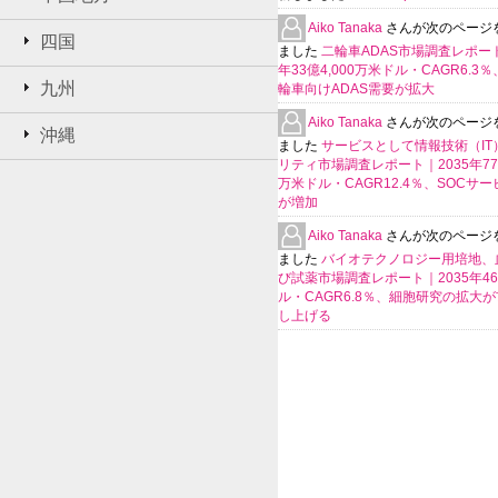
Aiko Tanaka
さんが次のページ
四国
ました
二輪車ADAS市場調査レポート
年33億4,000万米ドル・CAGR6.3
九州
輪車向けADAS需要が拡大
Aiko Tanaka
さんが次のページ
沖縄
ました
サービスとして情報技術（IT
リティ市場調査レポート｜2035年770
万米ドル・CAGR12.4％、SOCサ
が増加
Aiko Tanaka
さんが次のページ
ました
バイオテクノロジー用培地、
び試薬市場調査レポート｜2035年4
ル・CAGR6.8％、細胞研究の拡大
し上げる