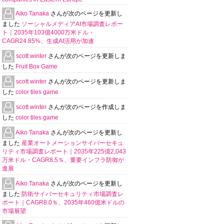
Aiko Tanaka
さんが次のページを更新し
ました
ソーシャルメディアAI市場調査レポー
ト｜2035年103億4000万米ドル・
CAGR24.85%、生成AI活用が加速
scott winter
さんが次のページを更新しま
した
Fruit Box Game
scott winter
さんが次のページを更新しま
した
color tiles game
scott winter
さんが次のページを作成しま
した
color tiles game
Aiko Tanaka
さんが次のページを更新し
ました
産業オートメーションサイバーセキュ
リティ市場調査レポート｜2035年225億2,043
万米ドル・CAGR8.5％、重要インフラ防御が
進展
Aiko Tanaka
さんが次のページを更新し
ました
防衛サイバーセキュリティ市場調査レ
ポート｜CAGR8.0％、2035年460億米ドルの
市場展望