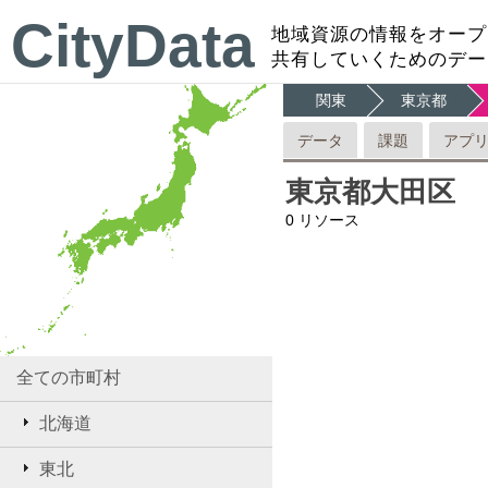
CityData
地域資源の情報をオープ
共有していくためのデー
関東
東京都
データ
課題
アプ
東京都大田区
0
リソース
全ての市町村
北海道
東北