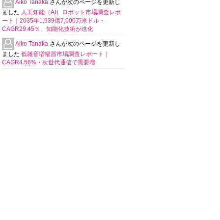
Aiko Tanaka
さんが次のページを更新し
ました
人工知能（AI）ロボット市場調査レポ
ート｜2035年1,939億7,000万米ドル・
CAGR29.45％、知能化技術が進化
Aiko Tanaka
さんが次のページを更新し
ました
低雑音増幅器市場調査レポート｜
CAGR4.56%・次世代通信で需要増