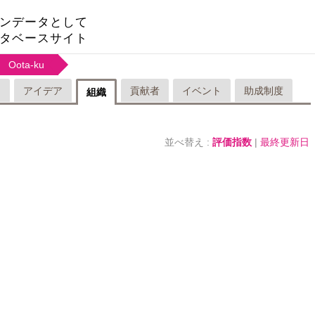
ンデータとして
タベースサイト
Oota-ku
リ
アイデア
貢献者
イベント
助成制度
組織
並べ替え :
評価指数
|
最終更新日