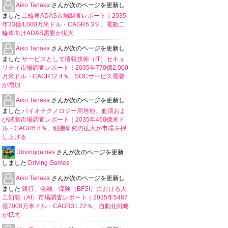
Aiko Tanaka
さんが次のページを更新し
ました
二輪車ADAS市場調査レポート｜2035
年33億4,000万米ドル・CAGR6.3％、電動二
輪車向けADAS需要が拡大
Aiko Tanaka
さんが次のページを更新し
ました
サービスとして情報技術（IT）セキュ
リティ市場調査レポート｜2035年770億2,000
万米ドル・CAGR12.4％、SOCサービス需要
が増加
Aiko Tanaka
さんが次のページを更新し
ました
バイオテクノロジー用培地、血清およ
び試薬市場調査レポート｜2035年460億米ド
ル・CAGR6.8％、細胞研究の拡大が市場を押
し上げる
Drivinggames
さんが次のページを更新
しました
Driving Games
Aiko Tanaka
さんが次のページを更新し
ました
銀行、金融、保険（BFSI）における人
工知能（AI）市場調査レポート｜2035年5487
億7000万米ドル・CAGR31.22％、自動化戦略
が拡大