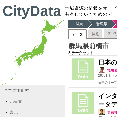
CityData
地域資源の情報をオープ
共有していくためのデー
関東
群馬県
課題
アプ
データ
群馬県前橋市
8
データセット
日本
福野
28631
ダウ
全ての市町村
イン
北海道
ータデイ
東北
遠藤