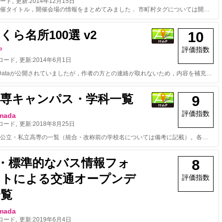
,
ード
更新:
2014年12月15日
開催地名や開催タイトル，開催会場の情報をまとめてみました． 市町村タグについては開催会場のある市町村を登録しました． 共同編集して下さる方を募集します．
くら名所100選 v2
10
評価指数
守
,
ロード
更新:
2014年6月1日
同名のOpenDataが公開されていましたが，作者の方との連絡が取れないため，内容を補充の上，改めてアップロードさせて頂きました．
高専キャンパス・学科一覧
9
評価指数
imada
,
ロード
更新:
2018年8月25日
全国の国立・公立・私立高専の一覧（統合・改称前の学校名については備考に記載）。各学科・専攻の一覧はkosen_campus_departmentを参照してください。 ※ 画像はwikimedia, wikipediaのものを指定しています。著作権の関係もありますので、出典元ページへのリンクを併せてご利用ください。 ※ 英語名称にはカンマ（,）が入っています。csvで利用する際は注意してください。 ◎ 誤りや学科名称の変更などありましたらご連絡ください。 ◎ 学科一覧を2018年度版に変更しました。昨年度以前の分は別ファイルとして残してあります。
S・標準的なバス情報フォ
8
ットによる交通オープンデ
評価指数
一覧
imada
,
ロード
更新:
2019年6月4日