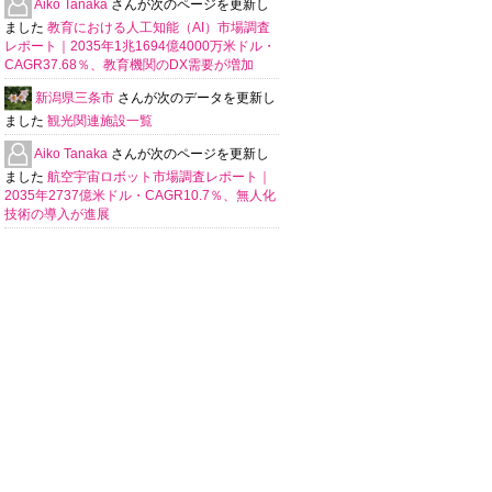
Aiko Tanaka
さんが次のページを更新し
ました
教育における人工知能（AI）市場調査
レポート｜2035年1兆1694億4000万米ドル・
CAGR37.68％、教育機関のDX需要が増加
新潟県三条市
さんが次のデータを更新し
ました
観光関連施設一覧
Aiko Tanaka
さんが次のページを更新し
ました
航空宇宙ロボット市場調査レポート｜
2035年2737億米ドル・CAGR10.7％、無人化
技術の導入が進展