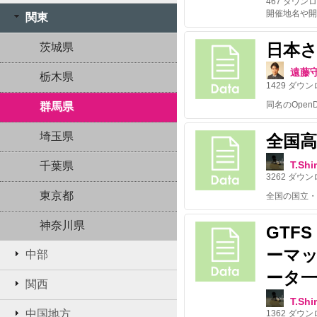
467
ダウンロ
関東
日本さ
茨城県
遠藤
栃木県
1429
ダウン
群馬県
埼玉県
全国
T.Sh
千葉県
3262
ダウン
東京都
神奈川県
GTF
ーマ
中部
ータ
関西
T.Sh
中国地方
1362
ダウン