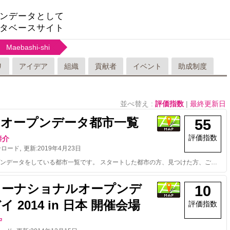
ンデータとして
タベースサイト
Maebashi-shi
リ
アイデア
組織
貢献者
イベント
助成制度
並べ替え :
評価指数
|
最終更新日
のオープンデータ都市一覧
55
評価指数
泰介
,
ンロード
更新:
2019年4月23日
日本のオープンデータをしている都市一覧です。 スタートした都市の方、見つけた方、ご一報いただけるとうれしいです。 データはCC-BY：オープンデータプラットフォーム（http://odp.jig.jp/）, LinkData.org です。 オープンデータを推進している旨を公式サイトに掲載していることが確認できた自治体のみリストアップしています。 更新情報：【現在317都市】 2019/4/23 以下の3自治体を追加 ・青森県十和田市 ・岐阜県関市 ・岐阜県可児市 （by 兼松） 2018/5/19 以下の9自治体を追加 ・東京都練馬区 ・熊本県 ・長野県岡谷市 ・山口県 ・長野県上田市 ・新潟県妙高市 ・長野県辰野町 ・山梨県 ・秋田県 （by 兼松） 2018/3/29 以下の4自治体を追加 ・大分県大分市 ・広島県 ・京都府亀岡市 ・愛知県設楽町 （by 兼松） 2017/12/24 以下の1自治体を追加 ・埼玉県鳩山町 （by 兼松） 2017/12/22 以下の5自治体を追加 ・埼玉県飯能市 ・埼玉県草加市 ・青森県青森市 ・富山県 ・大分県 （by 兼松） 2017/9/17 以下の10自治体を追加 ・愛知県一宮市 ・愛知県東郷町 ・愛知県みよし市 ・愛知県刈谷市 ・愛知県豊田市 ・愛知県瀬戸市 ・東京都多摩市 ・愛知県西尾市 ・奈良県 ・宮崎県日南市 （by 兼松） 2017/7/2 以下の2自治体を追加 ・福岡県 ・長崎県 （by 兼松） 2017/6/7 以下の23自治体を追加 ・埼玉県朝霞市 ・滋賀県甲賀市 ・新潟県長岡市 ・埼玉県ふじみ野市 ・兵庫県芦屋市 ・埼玉県三芳町 ・埼玉県新座市 ・愛知県半田市 ・岡山県笠岡市 ・埼玉県杉戸町 ・埼玉県東秩父村 ・岡山県里庄町 ・岡山県井原市 ・埼玉県毛呂山町 ・岡山県総社市 ・岡山県新見市 ・三重県四日市市 ・香川県東かがわ市 ・佐賀県武雄市 ・島根県 ・香川県丸亀市 ・兵庫県宝塚市 ・長野県長野市 （by 兼松） 2017/1/19 以下の1自治体を追加 ・岡山県 （by 兼松） 2017/1/18 以下の27自治体を追加 ・鹿児島県鹿児島市 ・岡山県倉敷市 ・富山県富山市 ・三重県志摩市 ・愛媛県松山市 ・沖縄県 ・岡山県津山市 ・愛知県東浦町 ・佐賀県伊万里市 ・栃木県那須塩原市 ・秋田県湯沢市 ・青森県八戸市 ・新潟県上越市 ・兵庫県三田市 ・山梨県甲斐市 ・東京都福生市 ・埼玉県久喜市 ・島根県安来市 ・栃木県高根沢町 ・岩手県 ・埼玉県越谷市 ・埼玉県三郷市 ・佐賀県 ・鹿児島県 ・滋賀県 ・千葉県木更津市 ・宮崎県串間市 （by 兼松） 2016/6/30 以下の22自治体を追加 ・東京都港区 ・愛知県知多市 ・愛知県知立市 ・愛媛県 ・茨城県東海村 ・沖縄県豊見城市 ・岐阜県羽島市 ・宮城県 ・香川県高松市 ・埼玉県鴻巣市 ・山形県山形市 ・神奈川県 ・青森県弘前市 ・静岡県川根本町 ・静岡県藤枝市 ・千葉県 ・千葉県印西市 ・千葉県野田市 ・大阪府泉大津市 ・淡路市 ・東京都武蔵村山市 ・北海道小樽市 （by 下山） 2016/6/29 以下の10自治体を追加 ・宮崎県 ・静岡県袋井市 ・東京都豊島区 ・東京都足立区 ・東京都江戸川区 ・東京都武蔵野市 ・東京都稲城市 ・東京都東村山市 ・群馬県 ・東京都港区 （by 下山）
ターナショナルオープンデ
10
 2014 in 日本 開催会場
評価指数
守