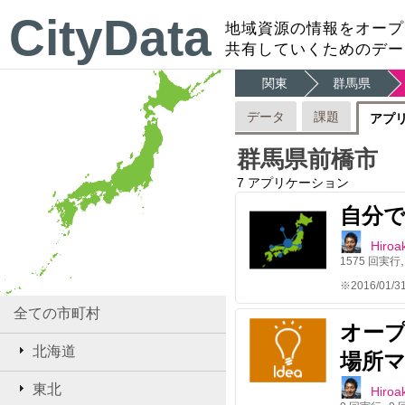
CityData
地域資源の情報をオープ
共有していくためのデー
関東
群馬県
データ
課題
アプ
群馬県前橋市
7
アプリケーション
自分
Hiroak
1575
回実行
全ての市町村
オー
北海道
場所
東北
Hiroak