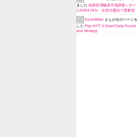
ました
低雑音増幅器市場調査レポー
CAGR4.56%・次世代通信で需要増
KevinMiller
さんが次のページ
した
Pips NYT: A Smart Daily Puzzle 
and Strategy