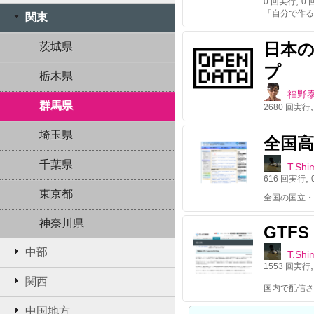
,
0
回実行
0
回
関東
日本
茨城県
プ
栃木県
福野
群馬県
2680
回実行
埼玉県
全国
千葉県
T.Shi
,
616
回実行
東京都
全国の国立・
神奈川県
GTFS 
中部
T.Shi
1553
回実行
関西
中国地方