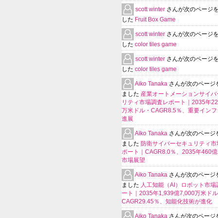
scott winter
さんが次のページ
した
Fruit Box Game
scott winter
さんが次のページ
した
color tiles game
scott winter
さんが次のページ
した
color tiles game
Aiko Tanaka
さんが次のページ
ました
産業オートメーションサイバ
リティ市場調査レポート｜2035年225
万米ドル・CAGR8.5％、重要イン
進展
Aiko Tanaka
さんが次のページ
ました
防衛サイバーセキュリティ市
ポート｜CAGR8.0％、2035年460
市場展望
Aiko Tanaka
さんが次のページ
ました
人工知能（AI）ロボット市場
ート｜2035年1,939億7,000万米ド
CAGR29.45％、知能化技術が進化
Aiko Tanaka
さんが次のページ