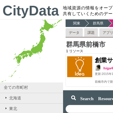
CityData
地域資源の情報をオープ
共有していくためのデー
関東
群馬県
データ
課題
アプ
群馬県前橋市
1
リソース
創業
hig
更新:
2015年
全ての市町村
Search Resourc
北海道
東北