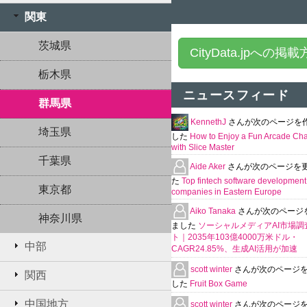
関東
茨城県
CityData.jpへの掲
栃木県
ニュースフィード
群馬県
KennethJ
さんが次のページを
埼玉県
した
How to Enjoy a Fun Arcade Ch
with Slice Master
千葉県
Aide Aker
さんが次のページを
た
Top fintech software development
東京都
companies in Eastern Europe
Aiko Tanaka
さんが次のページ
神奈川県
ました
ソーシャルメディアAI市場調
ト｜2035年103億4000万米ドル・
中部
CAGR24.85%、生成AI活用が加速
scott winter
さんが次のページ
関西
した
Fruit Box Game
中国地方
scott winter
さんが次のページ