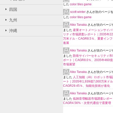
した
color tiles game
四国
scott winter
さんが次のページ
した
color tiles game
九州
Aiko Tanaka
さんが次のページ
ました
産業オートメーションサイバ
沖縄
リティ市場調査レポート｜2035年225
万米ドル・CAGR8.5％、重要イン
進展
Aiko Tanaka
さんが次のページ
ました
防衛サイバーセキュリティ市
ポート｜CAGR8.0％、2035年460
市場展望
Aiko Tanaka
さんが次のページ
ました
人工知能（AI）ロボット市場
ート｜2035年1,939億7,000万米ド
CAGR29.45％、知能化技術が進化
Aiko Tanaka
さんが次のページ
ました
低雑音増幅器市場調査レポー
CAGR4.56%・次世代通信で需要増